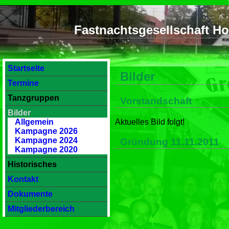
Fastnachtsgesellschaft H
Startseite
Bilder
Termine
Tanzgruppen
Vorstandschaft
Bilder
Aktuelles Bild folgt!
Allgemein
Kampagne 2026
Kampagne 2024
Gründung 11.11.2011
Kampagne 2020
Historisches
Kontakt
Dokumente
Mitgliederbereich